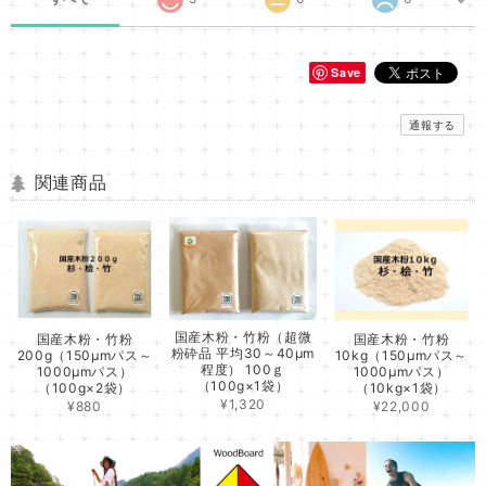
Save
通報する
関連商品
国産木粉・竹粉（超微
国産木粉・竹粉
国産木粉・竹粉
粉砕品 平均30～40μm
200g（150μmパス～
10kg（150μmパス～
程度） 100ｇ
1000μmパス）
1000μmパス）
（100g×1袋）
（100g×2袋）
（10kg×1袋）
¥1,320
¥880
¥22,000