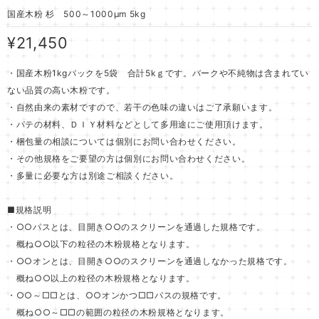
国産木粉 杉 500～1000μm 5kg
¥21,450
・国産木粉1kgパックを5袋 合計5kｇです。バークや不純物は含まれてい
ない品質の高い木粉です。
・自然由来の素材ですので、若干の色味の違いはご了承願います。
・パテの材料、ＤＩＹ材料などとして多用途にご使用頂けます。
・梱包量の相談については個別にお問い合わせください。
・その他規格をご要望の方は個別にお問い合わせください。
・多量に必要な方は別途ご相談ください。
■規格説明
・○○パスとは、目開き○○のスクリーンを通過した規格です。
概ね○○以下の粒径の木粉規格となります。
・○○オンとは、目開き○○のスクリーンを通過しなかった規格です。
概ね○○以上の粒径の木粉規格となります。
・○○～□□とは、○○オンかつ□□パスの規格です。
概ね○○～□□の範囲の粒径の木粉規格となります。