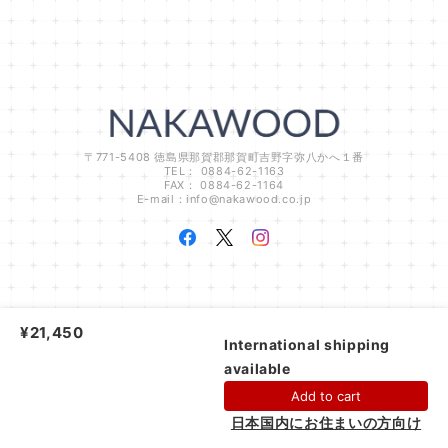
〒771-5408 徳島県那賀郡那賀町吉野字弥八かへ１番
TEL： 0884-62-1163
FAX： 0884-62-1164
E-mail：
info@nakawood.co.jp
NAKAWOODオンラインショップ |
プライバシーポリシー
|
特定商取引法に基づ
¥21,450
く表記
International shipping
available
ショップに質問する
Add to cart
日本国内にお住まいの方向け