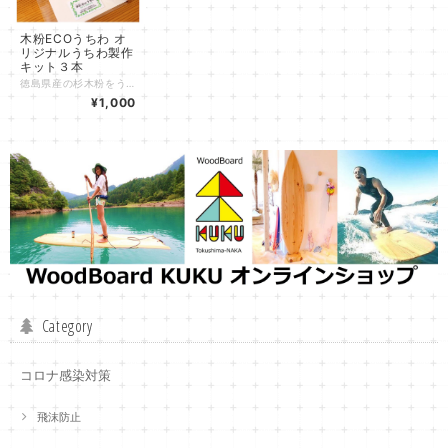
木粉ECOうちわ オ
リジナルうちわ製作
キット３本
徳島県産の杉木粉をうちわの骨材に配合することによって、従来うちわと比較してプラスチック材料の使用量を削減し、木材由来のCO2の固定を行う環境に優しいうちわです。 杉のパウダーを体積比50%以上樹脂に配合しており、従来の樹脂製のうちわと比較して固くで丈夫な特徴があります。 《セット内容》 木粉Ecoうちわの骨×３本 うちわシール(A4サイズ)×６枚 《作り方》 ・うちわシールにお好きなイラストや文字を描きます ・うちわの骨の両面にうちわシールを貼ります ・うちわシールはインクジェットプリンタでの印刷にも対応しています 《地域材の活用》 大地にて育まれた「木」は同じ樹種だとしても一本一本違うのがあたりまえです。木は品質などによって家の柱・壁・床、木工品、燃料など多様な用途として使われています。 無垢の製品を作る過程で発生する「端材」や無垢製品の材料として使えない「低質材」を粉砕加工して「木粉」とすることで、いろいろな素材と組み合わすことのできる材料として活用することができます。 工場の機械などで製品を作る際には、特に材料となる素材の品質の安定性が求められます。那賀ウッドは工業製品の材料として木質資源がうまく活用されることを目指して「ひとつひとつ異なる木」から「安定した木粉」を作る技術・ノウハウを磨き、自社工場にて安心安全の品質の高い木粉を製造しています。 これができるのも、地元の製材所さん・木工所さん・林業事業体との連携により、無垢の木製品として使えないような木質材料を活用できる体制があってこそ。 また、木粉をプラスチック樹脂に混ぜながら流動性を高めるために、「高充填高速溶融技術」により木粉とプラスチック樹脂を融合し射出成型にも対応できる材料としています。 これらの技術により、従来なし得なかった体積比５０％という高い比率の自然素材・木粉の活用を達成しています。 木粉ECOうちわの詳細は下記ページにも掲載しております。 是非ご覧ください。 http://www.mokufun.nakawood.co.jp/eco-uchiwa/
¥1,000
Category
コロナ感染対策
飛沫防止