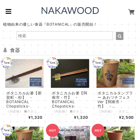
植物由来の優しい食器『BOTANICAL』の販売開始！
食器
ボタニカルお箸【那
ボタニカルお箸【阿
ボタニカルタンブラ
賀町・杉】 -
南市・竹】 -
ー あわツチフェス
BOTANICAL
BOTANICAL
Ver【阿南市・
Chopsticks-
Chopsticks-
竹】 -
BOTANICAL
《内容物》 ■ボタニカルお箸 那賀町・杉Ver １膳 ※箸置きは付属しておりません。 《特長》 ・杉Verは那賀町の木頭杉（きとうすぎ）、竹Verは阿南市のたけのこ農園から出た間伐竹を使用しています。 徳島県の誇る地域材を活用した環境にやさしい食器です。 ・軽くて丈夫な素材のため屋内でもアウトドアでも活躍し、お子様にも安心してお使いいただけます。 ・原料となる木や竹の質感・香りが感じられます。素材の違いもお楽しみいただけます。 ・パッケージは白色と緑色の２色からお選びいただけます。 《仕様》 ・原材料 ：植物素材（徳島県那賀町産杉）55% 、ポリプロピレンなど樹脂 45% ・寸法 ：全長235mm程度 ・対応温度 ：-20℃～110℃ ・食洗機使用：可 ・電子レンジ使用：不可 《注意事項》 ・火のそばに置いたり、強い衝撃を与えないでください。 ・食洗機の使用時に荷重がかかった状態の場合、変形の可能性がありますのでご注意ください。 ・漂白剤入りの洗剤などを使用した際に白っぽくなることがありますが、自然素材を使用しているためであり、安全上問題はありません。 ・木材など自然素材を使用しているため経年変化により色が変化する場合があります。 年月の積み重ねによる味わいとしてお楽しみいただけますと幸いです。
《内容物》 ■ボタニカルお箸 阿南市・竹Ver １膳 ※箸置きは付属しておりません。 《特長》 ・竹Verは阿南市のたけのこ農園から出た間伐竹、杉Verは那賀町の木頭杉（きとうすぎ）を使用しています。 徳島県の誇る地域材を活用した環境にやさしい食器です。 ・軽くて丈夫な素材のため屋内でもアウトドアでも活躍し、お子様にも安心してお使いいただけます。 ・原料となる木や竹の質感・香りが感じられます。素材の違いもお楽しみいただけます。 ・パッケージは白色と緑色の２色からお選びいただけます。 《仕様》 ・原材料 ：植物素材（徳島県阿南市産竹）55% 、ポリプロピレンなど樹脂 45% ・寸法 ：全長235mm程度 ・対応温度 ：-20℃～110℃ ・食洗機使用：可 ・電子レンジ使用：不可 《注意事項》 ・火のそばに置いたり、強い衝撃を与えないでください。 ・食洗機の使用時に荷重がかかった状態の場合、変形の可能性がありますのでご注意ください。 ・漂白剤入りの洗剤などを使用した際に白っぽくなることがありますが、自然素材を使用しているためであり、安全上問題はありません。 ・木材など自然素材を使用しているため経年変化により色が変化する場合があります。 年月の積み重ねによる味わいとしてお楽しみいただけますと幸いです。
《内容物》 ・ボタニカルタンブラー 阿南市・竹Ver ×１個（箱付き） 《特長》 ・杉Verは那賀町の木頭杉（きとうすぎ）、竹Verは阿南市のたけのこ農園から出た間伐竹を使用しています。 徳島県の誇る地域材を活用した環境にやさしい食器です。 ・軽くて丈夫な素材のため屋内でもアウトドアでも活躍し、お子様にも安心してお使いいただけます。 ・お子さまにも使いやすいサイズ感です。世代を問わずご使用いただけます。 ・熱に強いため、アツアツのコーヒーやスープからキンキンに冷えたビールまで幅広くお楽しみいただけます。 ・原料となる木や竹の質感・香りが感じられます。素材の違いもお楽しみいただけます。 ・ボタニカル柄の専用の箱付きです。徳島県の特産の植物で彩られた箱はギフト用としても喜ばれます。 《仕様》 ・原材料 ：植物素材（徳島県阿南市産竹）55% 、ポリプロピレンなど樹脂 45% ・内容量 ：300ml ・寸法 ：高さ94mm 飲み口広さ径74mm ・対応温度 ：-20℃～110℃ ・食洗機使用：可 ・電子レンジ使用：不可 《注意事項》 ・火のそばに置いたり、強い衝撃を与えないでください。 ・飲み物を入れて長時間放置すると、色や香りが移ることがありますが、安全上に問題はありません。 ・食洗機の使用時に荷重がかかった状態の場合、変形の可能性がありますのでご注意ください。 ・漂白剤入りの洗剤などを使用した際に白っぽくなることがありますが、自然素材を使用しているためであり、安全上問題はありません。 ・木材など自然素材を使用しているため経年変化により色が変化する場合があります。 年月の積み重ねによる味わいとしてお楽しみいただけますと幸いです。
Tumbler-
¥1,320
¥1,320
¥2,500