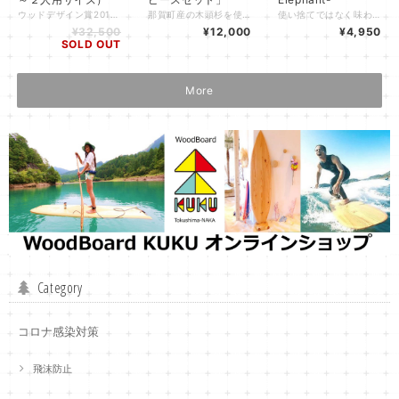
ウッドデザイン賞2017受賞 国産ヒノキ材を職人が手作りで加工した徳島伝統の遊山箱（ゆさんばこ） 遊山の際のおやつ入れや、普段のお弁当箱としてご利用いただけます。 表面をノミ掘り加工しており、キズも目立ちにくくリラックスしてご使用頂けます。 漆の抗菌性により、食品容器としても安心してご使用頂けます。 遊山箱（１～２名用サイズ 外箱寸法 14.5×14.5×18.5cm 内箱寸法 12.3×12.3×5.2cm（深さ4.6） 収納箱付き） 《注意事項》 ※画像はイメージです。 ※破損する恐れがありますので、電子レンジは使用しないでください。 ※高温、多湿、直射日光があたる場所での保管はお控えください。 ※劣化が早まり破損の原因になりますので食洗機の仕様はお控えください。 ※キズの原因となりますのでクレンザー、金たわしでの洗浄はお控えください。 ※つけ置き洗いはお控えください。漆は防水ですが、息をしておりますので長く水につけておきますと内部の木質に水分が入り破損の原因になります。 ※細かい彫り跡などを意匠としてつけておりますが、傷ではなく品質には問題ありません。
那賀町産の木頭杉を使用した木の香りとぬくもりを感じられる「きぐみのつみきKUMINO」の１４ピースセット KUMINO14ピース・18×18×6cm・700g/1ピースのサイズ：3×3×18cm ひとつのカタチの可能性、ありそうでなかった「きぐみのつみき」です。 ピースの両側に二つの溝があり、それぞれ組み合わせてカタチを作ります。基本は、「つむ」・「くむ」・「かむ」の3つです。この3つの基本を掛け合わせる一人ひとりの自由な発想でカタチや遊び方は無限大、クミノならではの多彩な造型ができあがります。 作品例を掲載したスタイルブックも付属していますので初めての方も楽しみながら遊んで頂けます。 木づかいや木育活動の普及啓発をめざし、クミノ工房さんに製作頂いたコラボ商品です。 我々が暮らす「那賀町」は徳島県南部に位置する森林率95％の山間地です。 降雨が多い那賀町で育てられた「木頭杉」は、ねばりが強く品質にも定評があります。 自然の恵みである木材を活用した猫砂をお使いいただく中で、山間地の山や川、水辺を支える山地の自然のシステムに興味を持ってもらえると嬉しいです。 KUMINOの遊び方のページはこちら↓ https://www.kumino.jp/
使い捨てではなく味わい深く繰り返し使っていけるような器を使って楽しんでいただきたいという思いから製作した木頭杉のビュッフェプレートです。 象さんのようなデザインのType-Elephantです。 軽くて丈夫なスギを材料としているため、一枚の重さはわずか200g程度。バーベキューや立食パーティーで活躍します。 【素材】木頭杉（徳島県那賀町産） 【内容量】KUKU Buffetプレート 1枚 （重量：約200g） 【サイズ】280×210×12mm 職人が自然乾燥した天然無垢の徳島県那賀町産「木頭杉」を丁寧に加工しています。 塗装は食品衛生法に適合し、耐水性・耐油性・乾燥性に優れる塗料を用いているため、安心安全な商品を長期に渡ってご使用いただけます。 降雨が多い那賀町で育つことで、粘りが強く高い品質を誇る「木頭杉」。 私たちは、この地元のブランド材を活用して、皆さまに喜んでいただける製品を作るのはもちろん、「山と川と海のつながり」や「那賀町の環境の美しさ・素晴らしさ」を伝えていきたいと考えています。 山林の持つ水源涵養機能、土砂流出防備機能、二酸化炭素（CO2）の固定機能などは、木材用に育てられる木々が適切に伐採・管理されることで維持されます。 製品を通じて、山間地の山や川、水辺を支える山地の自然のシステムについて思いを馳せてみてください。
¥32,500
¥12,000
¥4,950
SOLD OUT
More
Category
コロナ感染対策
飛沫防止