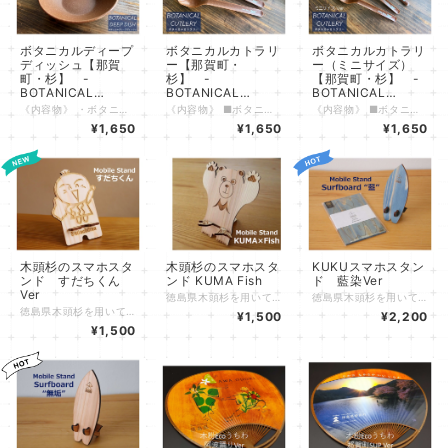
ボタニカルディープ
ボタニカルカトラリ
ボタニカルカトラリ
ディッシュ【那賀
ー【那賀町・
ー（ミニサイズ）
町・杉】 -
杉】 -
【那賀町・杉】 -
BOTANICAL
BOTANICAL
BOTANICAL
Deepdish-
Cutlery-
Cutlery-
《内容物》 ・ボタニカルディープディッシュ 那賀町・杉Ver ×１個（箱付き） 《特長》 ・杉Verは那賀町の木頭杉（きとうすぎ）、竹Verは阿南市のたけのこ農園から出た間伐竹を使用しています。 徳島県の誇る地域材を活用した環境にやさしい食器です。 ・軽くて丈夫な素材のため屋内でもアウトドアでも活躍し、お子様にも安心してお使いいただけます。 ・お子さまにも使いやすいサイズ感です。世代を問わずご使用いただけます。 ・熱に強いため、アツアツのスープやカレーからキンキンに冷えたアイスやかき氷など幅広くお楽しみいただけます。 ・原料となる木や竹の質感・香りが感じられます。素材の違いもお楽しみいただけます。 ・ボタニカル柄の専用の箱付きです。徳島県の特産の植物で彩られた箱はギフト用としても喜ばれます。 《仕様》 ・原材料 ：植物素材（徳島県那賀町産杉）55% 、ポリプロピレンなど樹脂 45% ・内容量 ：342ml ・寸法 ：高さ40mm 端部広さ径139mm ・対応温度 ：-20℃～110℃ ・食洗機使用：可 ・電子レンジ使用：不可 《注意事項》 ・火のそばに置いたり、強い衝撃を与えないでください。 ・飲み物を入れて長時間放置すると、色や香りが移ることがありますが、安全上に問題はありません。 ・食洗機の使用時に荷重がかかった状態の場合、変形の可能性がありますのでご注意ください。 ・漂白剤入りの洗剤などを使用した際に白っぽくなることがありますが、自然素材を使用しているためであり、安全上問題はありません。 ・木材など自然素材を使用しているため経年変化により色が変化する場合があります。 年月の積み重ねによる味わいとしてお楽しみいただけますと幸いです。
《内容物》 ■ボタニカルカトラリー ３本セット 那賀町・杉Ver スプーン×１個 フォーク×１個 ナイフ×１個 ※カトラリー（ミニサイズ）はセットに入っていないためご注意ください サイズ比較のために写真を掲載しております 《特長》 ・杉Verは那賀町の木頭杉（きとうすぎ）、竹Verは阿南市のたけのこ農園から出た間伐竹を使用しています。 徳島県の誇る地域材を活用した環境にやさしい食器です。 ・軽くて丈夫な素材のため屋内でもアウトドアでも活躍し、お子様にも安心してお使いいただけます。 ・お子さまにも使いやすいサイズ感です。世代を問わずご使用いただけます。 ・熱に強いため、アツアツのスープやカレーからキンキンに冷えたアイスやかき氷など幅広くお楽しみいただけます。 ・原料となる木や竹の質感・香りが感じられます。素材の違いもお楽しみいただけます。 《仕様》 ・原材料 ：植物素材（徳島県那賀町産杉）55% 、ポリプロピレンなど樹脂 45% ・寸法 ：全長190mm程度 ・対応温度 ：-20℃～110℃ ・食洗機使用：可 ・電子レンジ使用：不可 《注意事項》 ・火のそばに置いたり、強い衝撃を与えないでください。 ・飲み物を入れて長時間放置すると、色や香りが移ることがありますが、安全上に問題はありません。 ・食洗機の使用時に荷重がかかった状態の場合、変形の可能性がありますのでご注意ください。 ・漂白剤入りの洗剤などを使用した際に白っぽくなることがありますが、自然素材を使用しているためであり、安全上問題はありません。 ・木材など自然素材を使用しているため経年変化により色が変化する場合があります。 年月の積み重ねによる味わいとしてお楽しみいただけますと幸いです。
《内容物》 ■ボタニカルカトラリー（ミニサイズ） ３本セット 那賀町・杉Ver スプーン×１個 フォーク×１個 ナイフ×１個 ※カトラリー（通常サイズ）はセットに入っていないためご注意ください サイズ比較のために写真を掲載しております 《特長》 ・杉Verは那賀町の木頭杉（きとうすぎ）、竹Verは阿南市のたけのこ農園から出た間伐竹を使用しています。 徳島県の誇る地域材を活用した環境にやさしい食器です。 ・軽くて丈夫な素材のため屋内でもアウトドアでも活躍し、お子様にも安心してお使いいただけます。 ・お子さまにも使いやすいサイズ感です。世代を問わずご使用いただけます。 ・熱に強いため、アツアツのスープやカレーからキンキンに冷えたアイスやかき氷など幅広くお楽しみいただけます。 ・原料となる木や竹の質感・香りが感じられます。素材の違いもお楽しみいただけます。 《仕様》 ・原材料 ：植物素材（徳島県那賀町産杉）55% 、ポリプロピレンなど樹脂 45% ・寸法 ：全長110mm程度 ・対応温度 ：-20℃～110℃ ・食洗機使用：可 ・電子レンジ使用：不可 《注意事項》 ・火のそばに置いたり、強い衝撃を与えないでください。 ・飲み物を入れて長時間放置すると、色や香りが移ることがありますが、安全上に問題はありません。 ・食洗機の使用時に荷重がかかった状態の場合、変形の可能性がありますのでご注意ください。 ・漂白剤入りの洗剤などを使用した際に白っぽくなることがありますが、自然素材を使用しているためであり、安全上問題はありません。 ・木材など自然素材を使用しているため経年変化により色が変化する場合があります。 年月の積み重ねによる味わいとしてお楽しみいただけますと幸いです。
¥1,650
¥1,650
¥1,650
木頭杉のスマホスタ
木頭杉のスマホスタ
KUKUスマホスタン
ンド すだちくん
ンド KUMA Fish
ド 藍染Ver
Ver
徳島県木頭杉を用いて作ったスマホスタンドです。 豊かな自然の中で暮らすクマと魚をモチーフにデザインしました。 木頭杉は徳島の豊かな自然環境で育つため、 強度性に優れ、明るく温かい印象を与えるという特徴があります。 木目も大変きれいなので、インテリアとしてもお使い頂けます。 充電コードをスタンド後部に回せるようなデザインのため、充電しながらご使用頂けます。 ひとつひとつの木目や色などを楽しんで頂けると嬉しいです。 サイズ：18.5cm（縦）×14.0cm（横） ■使い方 ・FishパーツをKUMAパーツの穴に差し込みます。 ・スマートフォンを台座（Fishパーツ）にのせてスタンドとして使います。 ・縦置き、横置きなどシチュエーションに応じてご利用ください。 徳島の高校、那賀高校森林クリエイト科とのコラボ商品となっております。 私たちは、地元の「木頭杉」をはじめとする木材を用いて品質が高く、皆様に喜んで頂ける製品をつくるのはもちろんこと、この製品を通じて「山と川と海のつながり」や我々の「地元の環境の美しさ・素晴らしさ」を伝えていきたいと考えております。 降雨が多い那賀町で育てられた桧は、ねばりが強く品質にも定評があります。また、山林の持つ水源涵養機能、土砂流出防備機能、二酸化炭素（ＣＯ２）の固定機能などは、山に育つ木材が適切に伐採・管理されることで維持されます。製品を通じて、山間地の山や川、水辺を支える山地の自然のシステムに興味を持ってもらえると嬉しいです。 ※ご使用上の注意 ・この商品はスマートフォンに対応しており、過大過重な物品では、破損する恐れがあります。 ・防水加工でない為、水場でのご使用はお控えください。 ・高温の場所や直射日光が当たる場所に放置しないでください。変色破損の恐れがあります。 ・柔らかくて軽い杉は、細かいへこみなどがつくことがありますが、時間とともに味わいも深まります。 ・赤、黒、青、白などの色を帯びているものがありますが、天然の色みなので品質には問題ありません。
徳島県木頭杉を用いて作ったスマホスタンドです。 徳島の豊かな自然環境で育った木頭杉は、赤身の心材が鮮明で、明るく温かい印象の心地よい木材です。枝付が少なく細小で、樹皮が薄く、若い時の成長が特に早いため強度性に優れているという特徴があります。 山と川と海をつなぐという思いからサーフボード型のモバイルスタンドを製作しました。 徳島伝統の藍染をおこない、海のイメージをつけております。 充電ケーブルをスタンドの後ろ側に回しこむこともでき、機能性にも優れています。 地元那賀町の那賀高校森林クリエイト課との共同制作によるコラボ商品です。 自然乾燥させた木頭杉をレーザー加工機で型どりし、丁寧に磨くことにより木頭杉の柔らかい質感を引き出しております。 ※ご使用上の注意 ・この商品はスマートフォンに対応しており、過大過重な物品では、破損する恐れがあります。 ・防水加工でない為、水場でのご使用はお控えください。 ・高温の場所や直射日光が当たる場所に放置しないでください。変色破損の恐れがあります。 木目も大変きれいなので、サーフテイストのディスプレイ・インテリアとしてもご活用頂けます。 私たちは、地元の「木頭杉」を用いて品質が高く、皆様に喜んで頂ける製品をつくるのはもちろんこと、この製品を通じて「山と川と海のつながり」や我々の「地元の環境の美しさ・素晴らしさ」を伝えていきたいと考えております。 降雨が多い那賀町で育てられた「木頭杉」は、ねばりが強く品質にも定評があります。また、山林の持つ水源涵養機能、土砂流出防備機能、二酸化炭素（ＣＯ２）の固定機能などは、山に育つ木材が適切に伐採・管理されることで維持されます。製品を通じて、山間地の山や川、水辺を支える山地の自然のシステムに興味を持ってもらえると嬉しいです。
徳島県木頭杉を用いて作ったスマホスタンドです。 とくしまのマスコットキャラクター「すだちくん」のデザインです。 スマホを横むきに置いた際にもかわいいすだちくんの顔がのぞきます♪ 木頭杉は徳島の豊かな自然環境で育つため、 強度性に優れ、明るく温かい印象を与えるという特徴があります。 木目も大変きれいなので、インテリアとしてもお使い頂けます。 充電コードをスタンド後部に回せるようなデザインのため、充電しながらご使用頂けます。 ひとつひとつの木目や色などを楽しんで頂けると嬉しいです。 サイズ：18.0cm（縦）×13.0cm（横） ■使い方 ・小パーツをすだちくんパーツの穴に差し込みます。 ・スマートフォンを台座にのせてスタンドとして使います。 ・縦置き、横置きなどシチュエーションに応じてご利用ください。 徳島の高校、那賀高校森林クリエイト科とのコラボ商品となっております。 私たちは、地元の「木頭杉」をはじめとする木材を用いて品質が高く、皆様に喜んで頂ける製品をつくるのはもちろんこと、この製品を通じて「山と川と海のつながり」や我々の「地元の環境の美しさ・素晴らしさ」を伝えていきたいと考えております。 降雨が多い那賀町で育てられた桧は、ねばりが強く品質にも定評があります。また、山林の持つ水源涵養機能、土砂流出防備機能、二酸化炭素（ＣＯ２）の固定機能などは、山に育つ木材が適切に伐採・管理されることで維持されます。製品を通じて、山間地の山や川、水辺を支える山地の自然のシステムに興味を持ってもらえると嬉しいです。 ※ご使用上の注意 ・この商品はスマートフォンに対応しており、過大過重な物品では、破損する恐れがあります。 ・防水加工でない為、水場でのご使用はお控えください。 ・高温の場所や直射日光が当たる場所に放置しないでください。変色破損の恐れがあります。 ・柔らかくて軽い杉は、細かいへこみなどがつくことがありますが、時間とともに味わいも深まります。 ・赤、黒、青、白などの色を帯びているものがありますが、天然の色みなので品質には問題ありません。
¥1,500
¥2,200
¥1,500