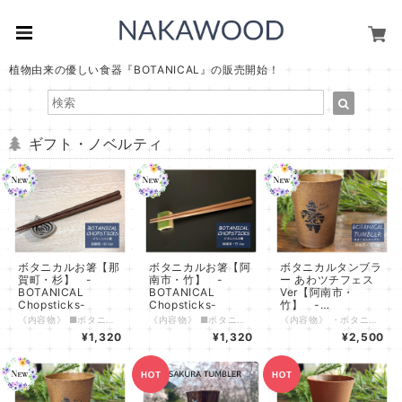
植物由来の優しい食器『BOTANICAL』の販売開始！
ギフト・ノベルティ
ボタニカルお箸【那
ボタニカルお箸【阿
ボタニカルタンブラ
賀町・杉】 -
南市・竹】 -
ー あわツチフェス
BOTANICAL
BOTANICAL
Ver【阿南市・
Chopsticks-
Chopsticks-
竹】 -
BOTANICAL
《内容物》 ■ボタニカルお箸 那賀町・杉Ver １膳 ※箸置きは付属しておりません。 《特長》 ・杉Verは那賀町の木頭杉（きとうすぎ）、竹Verは阿南市のたけのこ農園から出た間伐竹を使用しています。 徳島県の誇る地域材を活用した環境にやさしい食器です。 ・軽くて丈夫な素材のため屋内でもアウトドアでも活躍し、お子様にも安心してお使いいただけます。 ・原料となる木や竹の質感・香りが感じられます。素材の違いもお楽しみいただけます。 ・パッケージは白色と緑色の２色からお選びいただけます。 《仕様》 ・原材料 ：植物素材（徳島県那賀町産杉）55% 、ポリプロピレンなど樹脂 45% ・寸法 ：全長235mm程度 ・対応温度 ：-20℃～110℃ ・食洗機使用：可 ・電子レンジ使用：不可 《注意事項》 ・火のそばに置いたり、強い衝撃を与えないでください。 ・食洗機の使用時に荷重がかかった状態の場合、変形の可能性がありますのでご注意ください。 ・漂白剤入りの洗剤などを使用した際に白っぽくなることがありますが、自然素材を使用しているためであり、安全上問題はありません。 ・木材など自然素材を使用しているため経年変化により色が変化する場合があります。 年月の積み重ねによる味わいとしてお楽しみいただけますと幸いです。
《内容物》 ■ボタニカルお箸 阿南市・竹Ver １膳 ※箸置きは付属しておりません。 《特長》 ・竹Verは阿南市のたけのこ農園から出た間伐竹、杉Verは那賀町の木頭杉（きとうすぎ）を使用しています。 徳島県の誇る地域材を活用した環境にやさしい食器です。 ・軽くて丈夫な素材のため屋内でもアウトドアでも活躍し、お子様にも安心してお使いいただけます。 ・原料となる木や竹の質感・香りが感じられます。素材の違いもお楽しみいただけます。 ・パッケージは白色と緑色の２色からお選びいただけます。 《仕様》 ・原材料 ：植物素材（徳島県阿南市産竹）55% 、ポリプロピレンなど樹脂 45% ・寸法 ：全長235mm程度 ・対応温度 ：-20℃～110℃ ・食洗機使用：可 ・電子レンジ使用：不可 《注意事項》 ・火のそばに置いたり、強い衝撃を与えないでください。 ・食洗機の使用時に荷重がかかった状態の場合、変形の可能性がありますのでご注意ください。 ・漂白剤入りの洗剤などを使用した際に白っぽくなることがありますが、自然素材を使用しているためであり、安全上問題はありません。 ・木材など自然素材を使用しているため経年変化により色が変化する場合があります。 年月の積み重ねによる味わいとしてお楽しみいただけますと幸いです。
《内容物》 ・ボタニカルタンブラー 阿南市・竹Ver ×１個（箱付き） 《特長》 ・杉Verは那賀町の木頭杉（きとうすぎ）、竹Verは阿南市のたけのこ農園から出た間伐竹を使用しています。 徳島県の誇る地域材を活用した環境にやさしい食器です。 ・軽くて丈夫な素材のため屋内でもアウトドアでも活躍し、お子様にも安心してお使いいただけます。 ・お子さまにも使いやすいサイズ感です。世代を問わずご使用いただけます。 ・熱に強いため、アツアツのコーヒーやスープからキンキンに冷えたビールまで幅広くお楽しみいただけます。 ・原料となる木や竹の質感・香りが感じられます。素材の違いもお楽しみいただけます。 ・ボタニカル柄の専用の箱付きです。徳島県の特産の植物で彩られた箱はギフト用としても喜ばれます。 《仕様》 ・原材料 ：植物素材（徳島県阿南市産竹）55% 、ポリプロピレンなど樹脂 45% ・内容量 ：300ml ・寸法 ：高さ94mm 飲み口広さ径74mm ・対応温度 ：-20℃～110℃ ・食洗機使用：可 ・電子レンジ使用：不可 《注意事項》 ・火のそばに置いたり、強い衝撃を与えないでください。 ・飲み物を入れて長時間放置すると、色や香りが移ることがありますが、安全上に問題はありません。 ・食洗機の使用時に荷重がかかった状態の場合、変形の可能性がありますのでご注意ください。 ・漂白剤入りの洗剤などを使用した際に白っぽくなることがありますが、自然素材を使用しているためであり、安全上問題はありません。 ・木材など自然素材を使用しているため経年変化により色が変化する場合があります。 年月の積み重ねによる味わいとしてお楽しみいただけますと幸いです。
Tumbler-
¥1,320
¥1,320
¥2,500