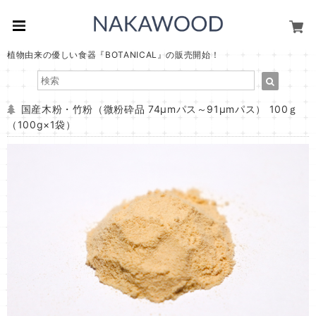
植物由来の優しい食器『BOTANICAL』の販売開始！
国産木粉・竹粉（微粉砕品 74μmパス～91μmパス） 100ｇ
（100g×1袋）