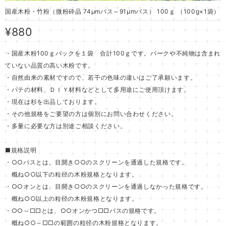
国産木粉・竹粉（微粉砕品 74μmパス～91μmパス） 100ｇ （100g×1袋）
¥880
・国産木粉100ｇパックを１袋 合計100ｇです。バークや不純物は含まれ
ていない品質の高い木粉です。
・自然由来の素材ですので、若干の色味の違いはご了承願います。
・パテの材料、ＤＩＹ材料などとして多用途にご使用頂けます。
・現在は杉を出品しております。
・その他規格をご要望の方は個別にお問い合わせください。
・多量に必要な方は別途ご相談ください。
■規格説明
・○○パスとは、目開き○○のスクリーンを通過した規格です。
概ね○○以下の粒径の木粉規格となります。
・○○オンとは、目開き○○のスクリーンを通過しなかった規格です。
概ね○○以上の粒径の木粉規格となります。
・○○～□□とは、○○オンかつ□□パスの規格です。
概ね○○～□□の範囲の粒径の木粉規格となります。