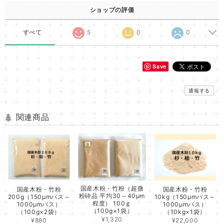
ショップの評価
すべて
5
0
0
Save
通報する
関連商品
国産木粉・竹粉（超微
国産木粉・竹粉
国産木粉・竹粉
粉砕品 平均30～40μm
200g（150μmパス～
10kg（150μmパス～
程度） 100ｇ
1000μmパス）
1000μmパス）
（100g×1袋）
（100g×2袋）
（10kg×1袋）
¥1,320
¥880
¥22,000