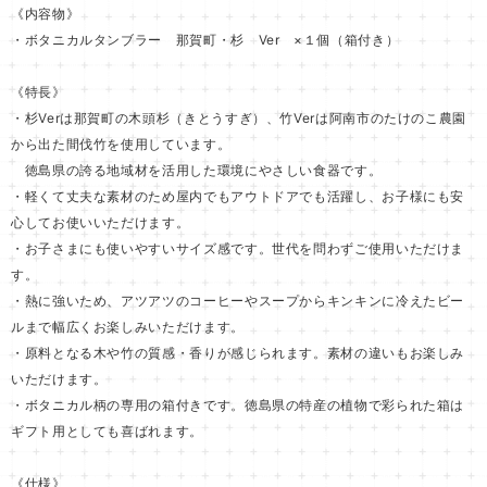
《内容物》
・ボタニカルタンブラー 那賀町・杉 Ver ×１個（箱付き）
《特長》
・杉Verは那賀町の木頭杉（きとうすぎ）、竹Verは阿南市のたけのこ農園
から出た間伐竹を使用しています。
徳島県の誇る地域材を活用した環境にやさしい食器です。
・軽くて丈夫な素材のため屋内でもアウトドアでも活躍し、お子様にも安
心してお使いいただけます。
・お子さまにも使いやすいサイズ感です。世代を問わずご使用いただけま
す。
・熱に強いため、アツアツのコーヒーやスープからキンキンに冷えたビー
ルまで幅広くお楽しみいただけます。
・原料となる木や竹の質感・香りが感じられます。素材の違いもお楽しみ
いただけます。
・ボタニカル柄の専用の箱付きです。徳島県の特産の植物で彩られた箱は
ギフト用としても喜ばれます。
《仕様》