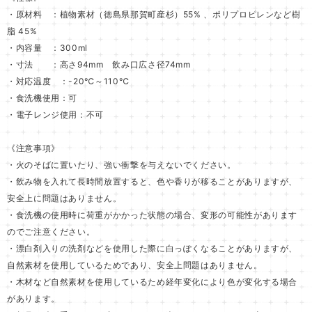
・原材料 ：植物素材（徳島県那賀町産杉）55% 、ポリプロピレンなど樹
脂 45%
・内容量 ：300ml
・寸法 ：高さ94mm 飲み口広さ径74mm
・対応温度 ：-20℃～110℃
・食洗機使用：可
・電子レンジ使用：不可
《注意事項》
・火のそばに置いたり、強い衝撃を与えないでください。
・飲み物を入れて長時間放置すると、色や香りが移ることがありますが、
安全上に問題はありません。
・食洗機の使用時に荷重がかかった状態の場合、変形の可能性があります
のでご注意ください。
・漂白剤入りの洗剤などを使用した際に白っぽくなることがありますが、
自然素材を使用しているためであり、安全上問題はありません。
・木材など自然素材を使用しているため経年変化により色が変化する場合
があります。