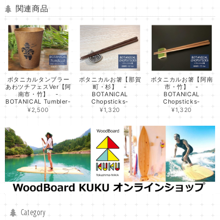
関連商品
ボタニカルタンブラー
ボタニカルお箸【那賀
ボタニカルお箸【阿南
あわツチフェスVer【阿
町・杉】 -
市・竹】 -
南市・竹】 -
BOTANICAL
BOTANICAL
BOTANICAL Tumbler-
Chopsticks-
Chopsticks-
¥2,500
¥1,320
¥1,320
Category