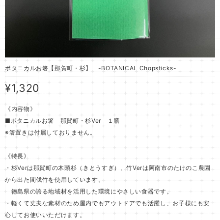
ボタニカルお箸【那賀町・杉】 -BOTANICAL Chopsticks-
¥1,320
《内容物》
■ボタニカルお箸 那賀町・杉Ver １膳
※箸置きは付属しておりません。
《特長》
・杉Verは那賀町の木頭杉（きとうすぎ）、竹Verは阿南市のたけのこ農園
から出た間伐竹を使用しています。
徳島県の誇る地域材を活用した環境にやさしい食器です。
・軽くて丈夫な素材のため屋内でもアウトドアでも活躍し、お子様にも安
心してお使いいただけます。