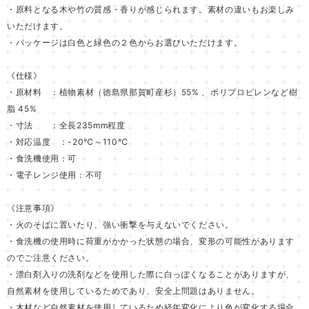
・原料となる木や竹の質感・香りが感じられます。素材の違いもお楽しみ
いただけます。
・パッケージは白色と緑色の２色からお選びいただけます。
《仕様》
・原材料 ：植物素材（徳島県那賀町産杉）55% 、ポリプロピレンなど樹
脂 45%
・寸法 ：全長235mm程度
・対応温度 ：-20℃～110℃
・食洗機使用：可
・電子レンジ使用：不可
《注意事項》
・火のそばに置いたり、強い衝撃を与えないでください。
・食洗機の使用時に荷重がかかった状態の場合、変形の可能性があります
のでご注意ください。
・漂白剤入りの洗剤などを使用した際に白っぽくなることがありますが、
自然素材を使用しているためであり、安全上問題はありません。
・木材など自然素材を使用しているため経年変化により色が変化する場合