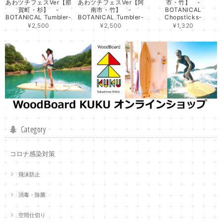
あわツチフェスVer【那
あわツチフェスVer【阿
市・竹】 -
賀町・杉】 -
南市・竹】 -
BOTANICAL
BOTANICAL Tumbler-
BOTANICAL Tumbler-
Chopsticks-
¥2,500
¥2,500
¥1,320
Category
コロナ感染対策
飛沫防止
消毒・除菌
空間仕切り