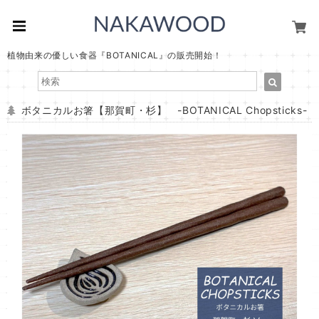
植物由来の優しい食器『BOTANICAL』の販売開始！
ボタニカルお箸【那賀町・杉】 -BOTANICAL Chopsticks-