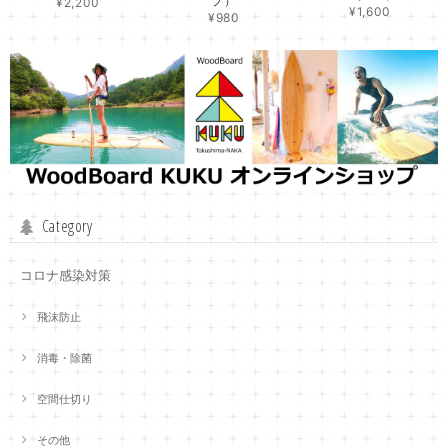
プ）
¥2,200
¥1,600
¥980
Category
コロナ感染対策
飛沫防止
消毒・除菌
空間仕切り
その他