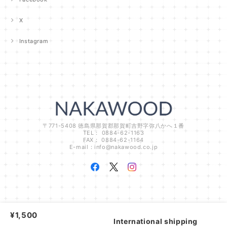
X
Instagram
〒771-5408 徳島県那賀郡那賀町吉野字弥八かへ１番
TEL： 0884-62-1163
FAX： 0884-62-1164
E-mail：
info@nakawood.co.jp
NAKAWOODオンラインショップ |
プライバシーポリシー
|
特定商取引法に基づ
¥1,500
く表記
International shipping