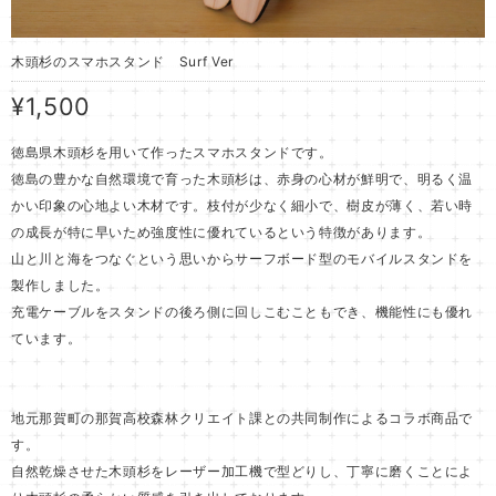
木頭杉のスマホスタンド Surf Ver
¥1,500
徳島県木頭杉を用いて作ったスマホスタンドです。
徳島の豊かな自然環境で育った木頭杉は、赤身の心材が鮮明で、明るく温
かい印象の心地よい木材です。枝付が少なく細小で、樹皮が薄く、若い時
の成長が特に早いため強度性に優れているという特徴があります。
山と川と海をつなぐという思いからサーフボード型のモバイルスタンドを
製作しました。
充電ケーブルをスタンドの後ろ側に回しこむこともでき、機能性にも優れ
ています。
地元那賀町の那賀高校森林クリエイト課との共同制作によるコラボ商品で
す。
自然乾燥させた木頭杉をレーザー加工機で型どりし、丁寧に磨くことによ