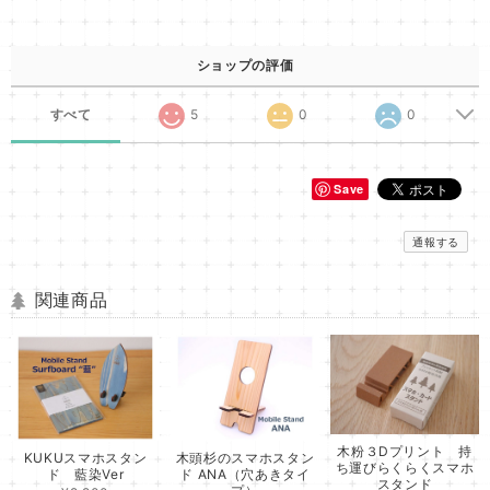
ショップの評価
すべて
5
0
0
Save
通報する
関連商品
木粉３Dプリント 持
KUKUスマホスタン
木頭杉のスマホスタン
ち運びらくらくスマホ
ド 藍染Ver
ド ANA（穴あきタイ
スタンド