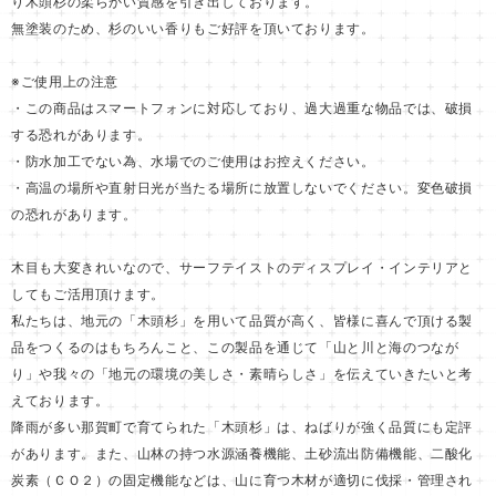
り木頭杉の柔らかい質感を引き出しております。
無塗装のため、杉のいい香りもご好評を頂いております。
※ご使用上の注意
・この商品はスマートフォンに対応しており、過大過重な物品では、破損
する恐れがあります。
・防水加工でない為、水場でのご使用はお控えください。
・高温の場所や直射日光が当たる場所に放置しないでください。変色破損
の恐れがあります。
木目も大変きれいなので、サーフテイストのディスプレイ・インテリアと
してもご活用頂けます。
私たちは、地元の「木頭杉」を用いて品質が高く、皆様に喜んで頂ける製
品をつくるのはもちろんこと、この製品を通じて「山と川と海のつなが
り」や我々の「地元の環境の美しさ・素晴らしさ」を伝えていきたいと考
えております。
降雨が多い那賀町で育てられた「木頭杉」は、ねばりが強く品質にも定評
があります。また、山林の持つ水源涵養機能、土砂流出防備機能、二酸化
炭素（ＣＯ２）の固定機能などは、山に育つ木材が適切に伐採・管理され