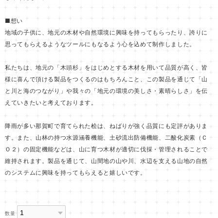
■想い
地域の子供に、地元の木材や自然環境に興味を持ってもらったり、誇りに
思ってもらえるようなツールにもなるよう心を込めて制作しました。
私たちは、地元の「木頭杉」をはじめとする木材を用いて品質が高く、皆
様に喜んで頂ける製品をつくるのはもちろんこと、この製品を通じて「山
と川と海のつながり」や我々の「地元の環境の美しさ・素晴らしさ」を伝
えていきたいと考えております。
降雨が多い那賀町で育てられた桧は、ねばりが強く品質にも定評がありま
す。また、山林の持つ水源涵養機能、土砂流出防備機能、二酸化炭素（Ｃ
Ｏ２）の固定機能などは、山に育つ木材が適切に伐採・管理されることで
維持されます。製品を通じて、山間地の山や川、水辺を支える山地の自然
のシステムに興味を持ってもらえると嬉しいです。
数量