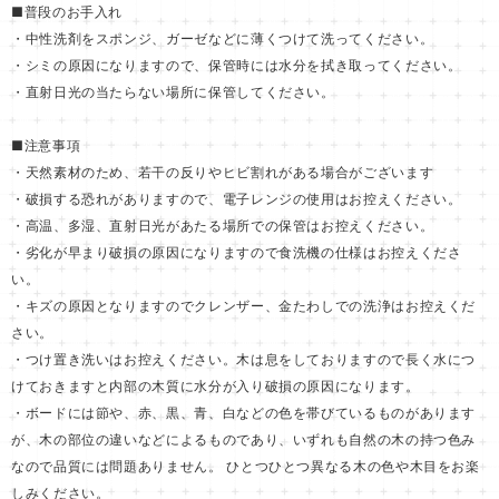
■普段のお手入れ
・中性洗剤をスポンジ、ガーゼなどに薄くつけて洗ってください。
・シミの原因になりますので、保管時には水分を拭き取ってください。
・直射日光の当たらない場所に保管してください。
■注意事項
・天然素材のため、若干の反りやヒビ割れがある場合がございます
・破損する恐れがありますので、電子レンジの使用はお控えください。
・高温、多湿、直射日光があたる場所での保管はお控えください。
・劣化が早まり破損の原因になりますので食洗機の仕様はお控えくださ
い。
・キズの原因となりますのでクレンザー、金たわしでの洗浄はお控えくだ
さい。
・つけ置き洗いはお控えください。木は息をしておりますので長く水につ
けておきますと内部の木質に水分が入り破損の原因になります。
・ボードには節や、赤、黒、青、白などの色を帯びているものがあります
が、木の部位の違いなどによるものであり、いずれも自然の木の持つ色み
なので品質には問題ありません。 ひとつひとつ異なる木の色や木目をお楽
しみください。