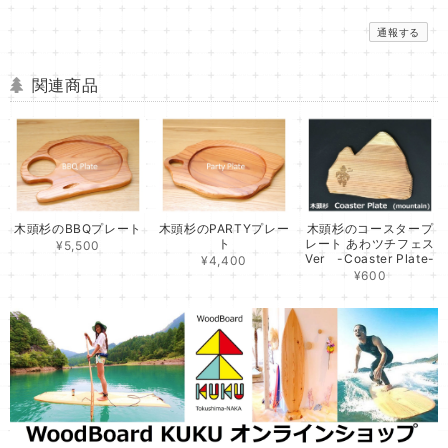
通報する
関連商品
木頭杉のBBQプレート
木頭杉のPARTYプレー
木頭杉のコースタープ
ト
レート あわツチフェス
¥5,500
Ver -Coaster Plate-
¥4,400
¥600