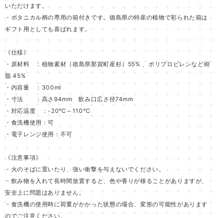
いただけます。
・ボタニカル柄の専用の箱付きです。徳島県の特産の植物で彩られた箱は
ギフト用としても喜ばれます。
《仕様》
・原材料 ：植物素材（徳島県那賀町産杉）55% 、ポリプロピレンなど樹
脂 45%
・内容量 ：300ml
・寸法 ：高さ94mm 飲み口広さ径74mm
・対応温度 ：-20℃～110℃
・食洗機使用：可
・電子レンジ使用：不可
《注意事項》
・火のそばに置いたり、強い衝撃を与えないでください。
・飲み物を入れて長時間放置すると、色や香りが移ることがありますが、
安全上に問題はありません。
・食洗機の使用時に荷重がかかった状態の場合、変形の可能性があります
のでご注意ください。