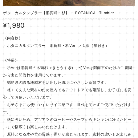
ボタニカルタンブラー【那賀町・杉】 -BOTANICAL Tumbler-
¥1,980
《内容物》
・ボタニカルタンブラー 那賀町・杉Ver ×１個（箱付き）
《特長》
・杉Verは那賀町の木頭杉（きとうすぎ）、竹Verは阿南市のたけのこ農園
から出た間伐竹を使用しています。
徳島県の誇る地域材を活用した環境にやさしい食器です。
・軽くて丈夫な素材のため屋内でもアウトドアでも活躍し、お子様にも安
心してお使いいただけます。
・お子さまにも使いやすいサイズ感です。世代を問わずご使用いただけま
す。
・熱に強いため、アツアツのコーヒーやスープからキンキンに冷えたビー
ルまで幅広くお楽しみいただけます。
・原料となる木や竹の質感・香りが感じられます。素材の違いもお楽しみ