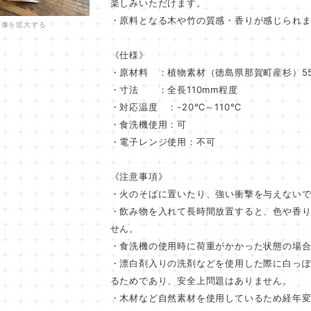
楽しみいただけます。
・原料となる木や竹の質感・香りが感じられ
画像を拡大する
《仕様》
・原材料 ：植物素材（徳島県那賀町産杉）55
・寸法 ：全長110mm程度
・対応温度 ：-20℃～110℃
・食洗機使用：可
・電子レンジ使用：不可
《注意事項》
・火のそばに置いたり、強い衝撃を与えない
・飲み物を入れて長時間放置すると、色や香
せん。
・食洗機の使用時に荷重がかかった状態の場
・漂白剤入りの洗剤などを使用した際に白っ
るためであり、安全上問題はありません。
・木材など自然素材を使用しているため経年