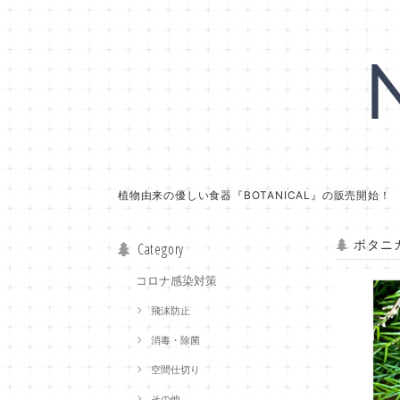
植物由来の優しい食器『BOTANICAL』の販売開始！
ボタニカ
Category
コロナ感染対策
飛沫防止
消毒・除菌
空間仕切り
その他