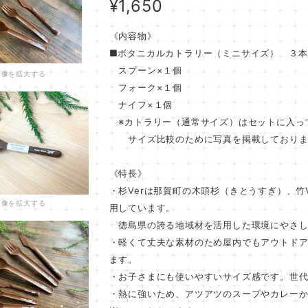
¥1,650
《内容物》
■ボタニカルカトラリー（ミニサイズ） ３本
スプーン×１個
画像を拡大する
フォーク×１個
ナイフ×１個
※カトラリー（通常サイズ）はセットに入っ
サイズ比較のために写真を掲載しておりま
《特長》
・杉Verは那賀町の木頭杉（きとうすぎ）、竹
画像を拡大する
用しています。
徳島県の誇る地域材を活用した環境にやさし
・軽くて丈夫な素材のため屋内でもアウトド
ます。
・お子さまにも使いやすいサイズ感です。世
・熱に強いため、アツアツのスープやカレー