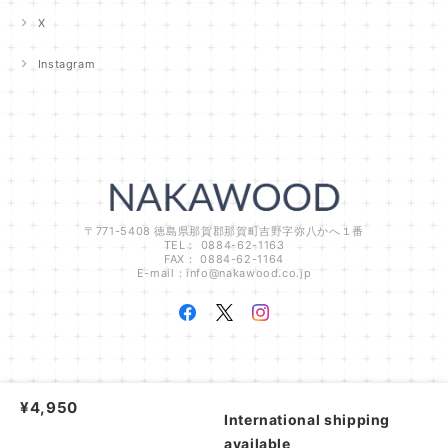
X
Instagram
〒771-5408 徳島県那賀郡那賀町吉野字弥八かへ１番
TEL： 0884-62-1163
FAX： 0884-62-1164
E-mail：
info@nakawood.co.jp
NAKAWOODオンラインショップ |
プライバシーポリシー
|
特定商取引法に基づ
¥4,950
く表記
International shipping
available
ショップに質問する