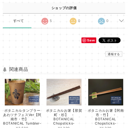
ショップの評価
すべて
5
0
0
Save
通報する
関連商品
ボタニカルタンブラー
ボタニカルお箸【那賀
ボタニカルお箸【阿南
あわツチフェスVer【阿
町・杉】 -
市・竹】 -
南市・竹】 -
BOTANICAL
BOTANICAL
BOTANICAL Tumbler-
Chopsticks-
Chopsticks-