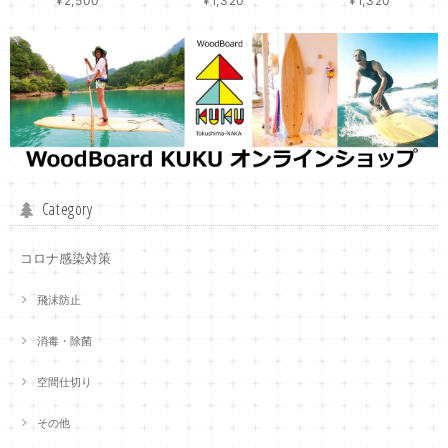
¥2,500
¥1,320
¥1,320
Category
コロナ感染対策
飛沫防止
消毒・除菌
空間仕切り
その他