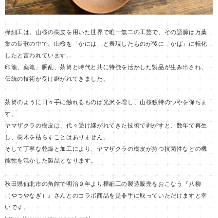
樺細工は、山桜の樹皮を用いた世界で唯一無二の工芸で、その語源は万葉
集の長歌の中で、山桜を「かには」と表現したものが後に「かば」に転化
したと言われています。
印籠、薬篭、胴乱、茶筒と時代と共に特徴を活かした製品が生み出され、
伝統の技術が受け継がれてきました。
茶筒のように日々手に触れるものは光沢を増し、山桜独特のつやを保ちま
す。
ヤマザクラの樹皮は、代々受け継がれてきた技術で剥がすと、数年で再生
し、樹木を枯らすことはありません。
そして丁寧な乾燥と加工により、ヤマザクラの樹皮が持つ抗菌性などの機
能性を活かした製品となります。
秋田県仙北市の角館で明治９年より樺細工の製造販売をおこなう『八柳
（やつやなぎ）』さんとのコラボ商品を是非手に取っていただけますと幸
いです。