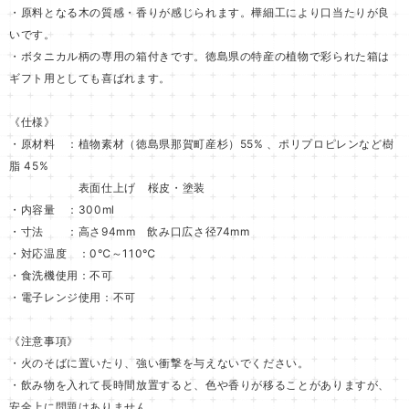
・原料となる木の質感・香りが感じられます。樺細工により口当たりが良
いです。
・ボタニカル柄の専用の箱付きです。徳島県の特産の植物で彩られた箱は
ギフト用としても喜ばれます。
《仕様》
・原材料 ：植物素材（徳島県那賀町産杉）55% 、ポリプロピレンなど樹
脂 45%
表面仕上げ 桜皮・塗装
・内容量 ：300ml
・寸法 ：高さ94mm 飲み口広さ径74mm
・対応温度 ：0℃～110℃
・食洗機使用：不可
・電子レンジ使用：不可
《注意事項》
・火のそばに置いたり、強い衝撃を与えないでください。
・飲み物を入れて長時間放置すると、色や香りが移ることがありますが、
安全上に問題はありません。