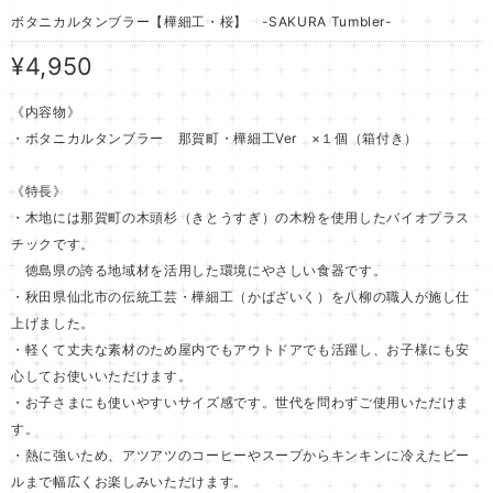
ボタニカルタンブラー【樺細工・桜】 -SAKURA Tumbler-
¥4,950
《内容物》
・ボタニカルタンブラー 那賀町・樺細工Ver ×１個（箱付き）
《特長》
・木地には那賀町の木頭杉（きとうすぎ）の木粉を使用したバイオプラス
チックです。
徳島県の誇る地域材を活用した環境にやさしい食器です。
・秋田県仙北市の伝統工芸・樺細工（かばざいく）を八柳の職人が施し仕
上げました。
・軽くて丈夫な素材のため屋内でもアウトドアでも活躍し、お子様にも安
心してお使いいただけます。
・お子さまにも使いやすいサイズ感です。世代を問わずご使用いただけま
す。
・熱に強いため、アツアツのコーヒーやスープからキンキンに冷えたビー
ルまで幅広くお楽しみいただけます。